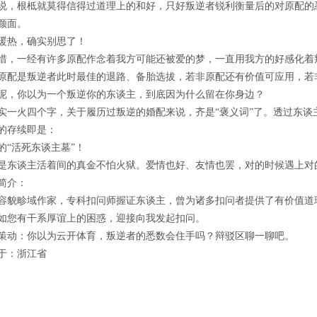
说，根柢就莫得信得过道理上的和好，只好叛逆者锐利衡量后的对原配的
颜面。
暖热，确实别思了！
惜，一经有许多原配作念着我方可能还被爱的梦，一直用我方的好感化着
原配是叛逆者此时最佳的退路、备胎选拔，若非原配还有价值可应用，若
呢，你以为一个叛逆你的东谈主，到底因为什么留在你身边？
实一火四个字，关于履历过叛逆的婚配来说，齐是“褒义词”了。透过东
的存续即是：
的“活死东谈主墓”！
是东谈主活着间的真金不怕火狱。爱情也好、友情也罢，对的时候遇上对
简介：
容貌畛域作家，专科扣问师握证东谈主，曾为诸多扣问者提供了有价值道
如您有干系厚谊上的困惑，迎接向我发起扣问。
策动：你以为云开体育，叛逆者的悉数会住手吗？辩驳区聊一聊吧。
于：浙江省