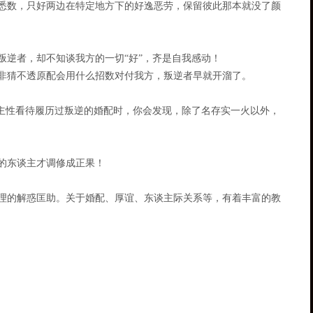
悉数，只好两边在特定地方下的好逸恶劳，保留彼此那本就没了颜
叛逆者，却不知谈我方的一切“好”，齐是自我感动！
非猜不透原配会用什么招数对付我方，叛逆者早就开溜了。
谈主性看待履历过叛逆的婚配时，你会发现，除了名存实一火以外，
的东谈主才调修成正果！
理的解惑匡助。关于婚配、厚谊、东谈主际关系等，有着丰富的教