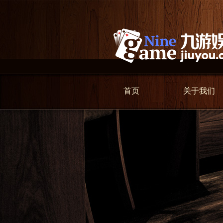
首页
关于我们