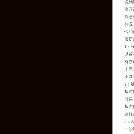
说到
张开
作念
何况
怜和
履历
1：
以致
有东
毕竟
不具
2：
叛逆
时候
叛逆
这样
3：
一段