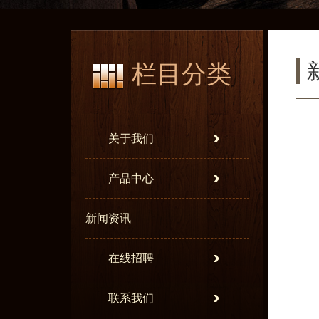
栏目分类
关于我们
产品中心
新闻资讯
在线招聘
联系我们