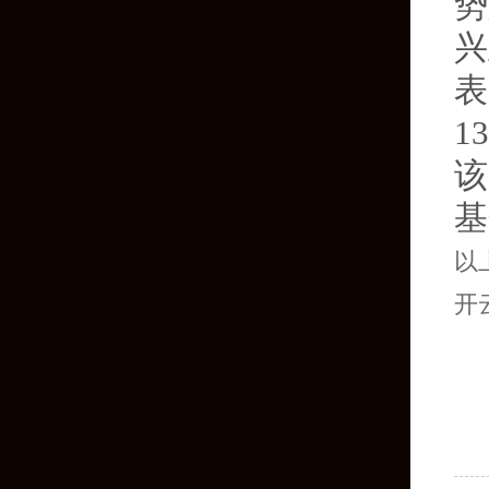
势
兴
表
1
该
基
以
开