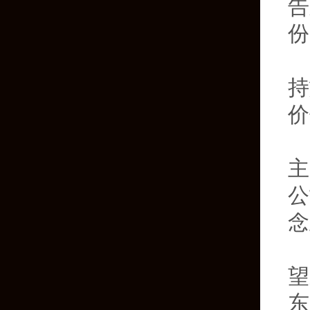
告
份
持
价
主
公
念
日
望
东